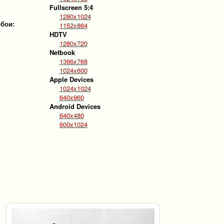
Fullscreen 5:4
1280x1024
обои:
1152x864
HDTV
1280x720
Netbook
1366x768
1024x600
Apple Devices
1024x1024
640x960
Android Devices
640x480
600x1024