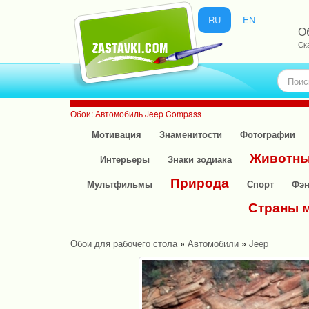
RU
EN
О
Ск
Обои: Автомобиль Jeep Compass
Мотивация
Знаменитости
Фотографии
Животн
Интерьеры
Знаки зодиака
Природа
Мультфильмы
Спорт
Фэн
Страны 
Обои для рабочего стола
»
Автомобили
»
Jeep