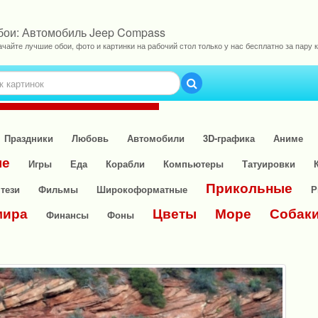
бои: Автомобиль Jeep Compass
ачайте лучшие обои, фото и картинки на рабочий стол только у нас бесплатно за пару к
Праздники
Любовь
Автомобили
3D-графика
Аниме
ые
Игры
Еда
Корабли
Компьютеры
Татуировки
Прикольные
тези
Фильмы
Широкоформатные
Р
мира
Цветы
Море
Собак
Финансы
Фоны