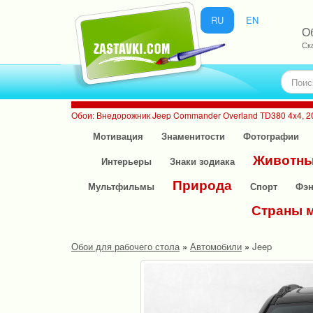
RU
EN
О
Ск
Обои: Внедорожник Jeep Commander Overland TD380 4x4, 2
Мотивация
Знаменитости
Фотографии
Животн
Интерьеры
Знаки зодиака
Природа
Мультфильмы
Спорт
Фэн
Страны 
Обои для рабочего стола
»
Автомобили
»
Jeep