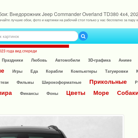
бои: Внедорожник Jeep Commander Overland TD380 4x4, 202
ачайте лучшие обои, фото и картинки на рабочий стол только у нас бесплатно за пару к
023 года вид спереди
Праздники
Любовь
Автомобили
3D-графика
Аниме
ые
Игры
Еда
Корабли
Компьютеры
Татуировки
Прикольные
тези
Фильмы
Широкоформатные
Р
мира
Цветы
Море
Собак
Финансы
Фоны