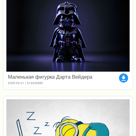
Маленькая фигурка Дарта Вейдера
file_download
2025-02-21 | 5120x2880