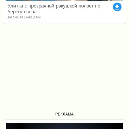
Улитка с прозрачной ракушкой ползет по
file_download
берегу озера
2025-02-25 | 4096x2304
РЕКЛАМА