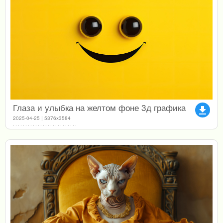
Глаза и улыбка на желтом фоне 3д графика
file_download
2025-04-25 | 5376x3584