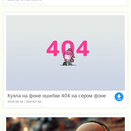
Кукла на фоне ошибки 404 на сером фоне
file_download
2025-02-09 | 3840x2160