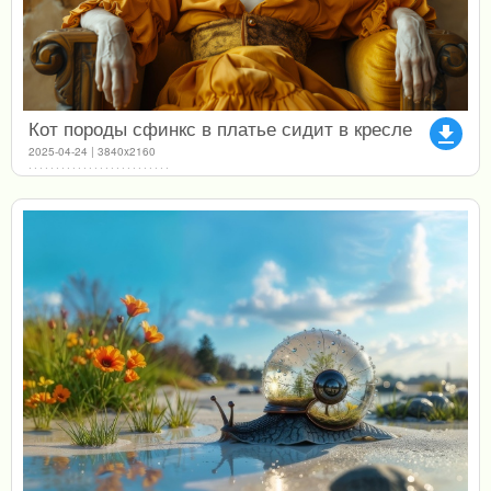
Кот породы сфинкс в платье сидит в кресле
file_download
2025-04-24 | 3840x2160