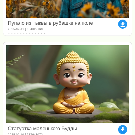
Пугало из тыквы в рубашке на поле
file_download
2025-02-11 | 3840x2160
Статуэтка маленького Будды
file_download
2025-02-10 | 5376x3072