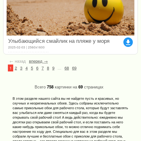
Улыбающийся смайлик на пляже у моря
file_download
2025-02-03 | 2560x1600
← назад
вперед →
1
2
3
4
5
6
7
8
9
...
68
69
Всего
758
картинки на
69
страницах
В этом разделе нашего сайта вы не найдете пусть и красивых, но
скучных и неоригинальных обоев. Здесь собраны исключительно
самые прикольные обои для рабочего стола, которые будут заставлять
вас улыбаться или даже смеяться каждый раз, когда вы будете
открывать свой рабочий стол! А ведь действительно: ежедневно мы
десятки раз открываем свой рабочий стол, и если поставить на него
какие-нибудь прикольные обои, то можно отлично поднимать себе
настроение по ходу дня. Специально для вас в этом разделе мы
собрали лучшие и бесплатные обои с приколом для рабочего стола,
среди которых – как просто смешные картинки на рабочий стол, так и