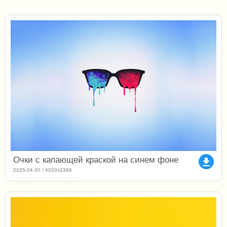
Очки с капающей краской на синем фоне
file_download
2025-04-30 | 4200x2366