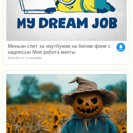
Миньон спит за ноутбуком на белом фоне с
file_download
надписью Моя работа мечты
2025-02-13 | 5120x2880