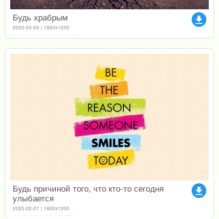
Будь храбрым
file_download
2025-03-03 | 1920x1200
Будь причиной того, что кто-то сегодня
file_download
улыбается
2025-02-27 | 1920x1200