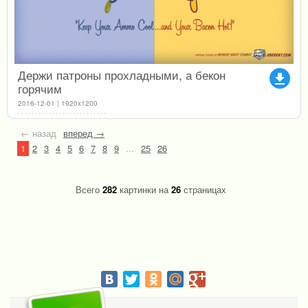
Держи патроны прохладными, а бекон
file_download
горячим
2016-12-01 | 1920x1200
← назад
вперед →
1
2
3
4
5
6
7
8
9
...
25
26
Всего
282
картинки на
26
страницах