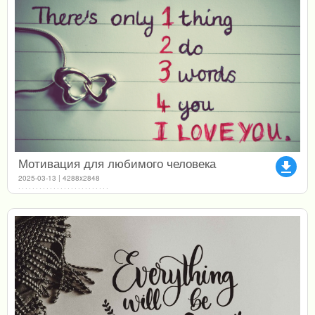
Мотивация для любимого человека
file_download
2025-03-13 | 4288x2848