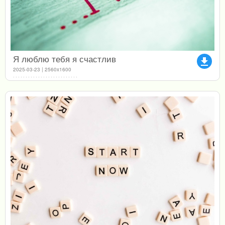
Я люблю тебя я счастлив
file_download
2025-03-23 | 2560x1600