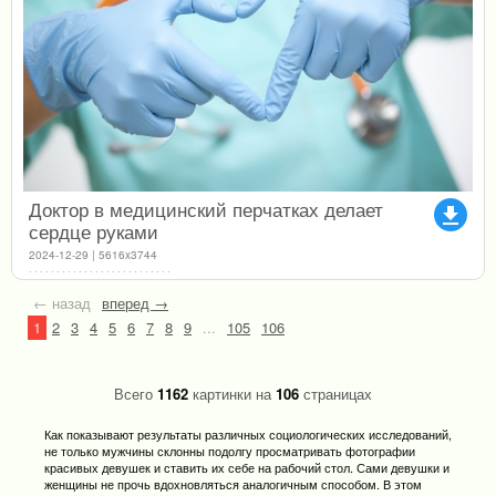
Доктор в медицинский перчатках делает
file_download
сердце руками
2024-12-29 | 5616x3744
← назад
вперед →
1
2
3
4
5
6
7
8
9
...
105
106
Всего
1162
картинки на
106
страницах
Как показывают результаты различных социологических исследований,
не только мужчины склонны подолгу просматривать фотографии
красивых девушек и ставить их себе на рабочий стол. Сами девушки и
женщины не прочь вдохновляться аналогичным способом. В этом