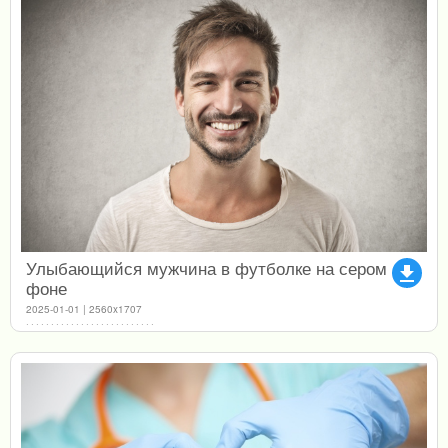
Улыбающийся мужчина в футболке на сером
file_download
фоне
2025-01-01 | 2560x1707