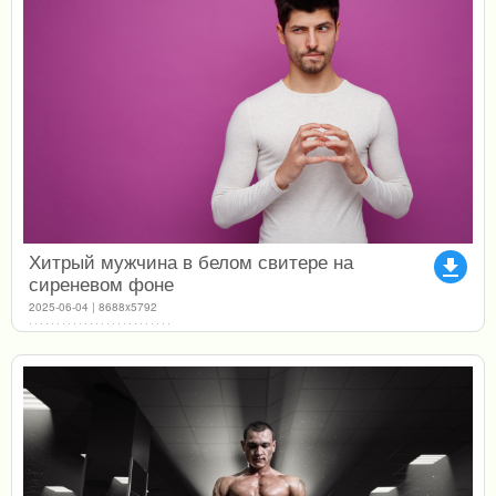
Хитрый мужчина в белом свитере на
file_download
сиреневом фоне
2025-06-04 | 8688x5792