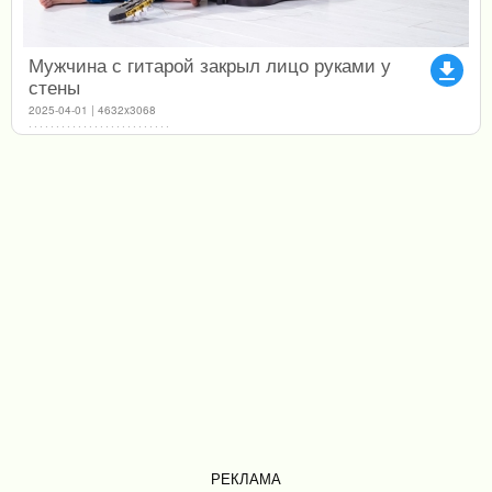
Мужчина с гитарой закрыл лицо руками у
file_download
стены
2025-04-01 | 4632x3068
РЕКЛАМА