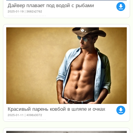
Дайвер плавает под водой с рыбами
file_download
2025-01-19 | 3682x2762
Красивый парень ковбой в шляпе и очках
file_download
2025-01-11 | 4096x3072