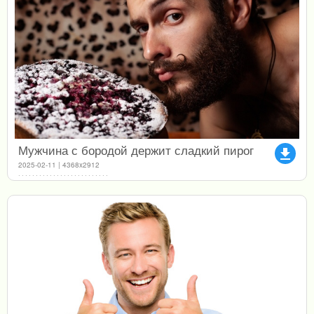
Мужчина с бородой держит сладкий пирог
file_download
2025-02-11 | 4368x2912