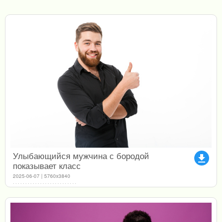
Улыбающийся мужчина с бородой
file_download
показывает класс
2025-06-07 | 5760x3840