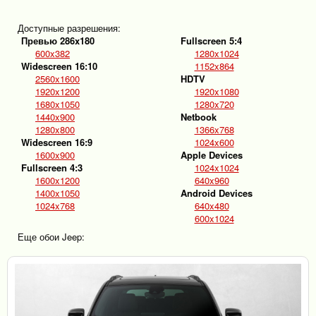
Доступные разрешения:
Превью 286x180
Fullscreen 5:4
600x382
1280x1024
Widescreen 16:10
1152x864
2560x1600
HDTV
1920x1200
1920x1080
1680x1050
1280x720
1440x900
Netbook
1280x800
1366x768
Widescreen 16:9
1024x600
1600x900
Apple Devices
Fullscreen 4:3
1024x1024
1600x1200
640x960
1400x1050
Android Devices
1024x768
640x480
600x1024
Еще обои Jeep: