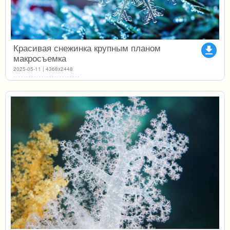
Красивая снежинка крупным планом
file_download
макросъемка
2025-05-11 | 4368x2448