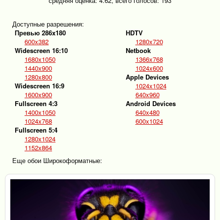
средняя оценка:
4.62
, всего голосов:
193
Доступные разрешения:
Превью 286x180
HDTV
600x382
1280x720
Widescreen 16:10
Netbook
1680x1050
1366x768
1440x900
1024x600
1280x800
Apple Devices
Widescreen 16:9
1024x1024
1600x900
640x960
Fullscreen 4:3
Android Devices
1400x1050
640x480
1024x768
600x1024
Fullscreen 5:4
1280x1024
1152x864
Еще обои Широкоформатные: