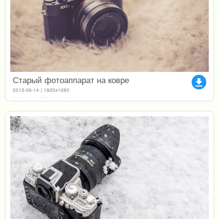
Старый фотоаппарат на ковре
file_download
2015-06-14 | 1920x1080