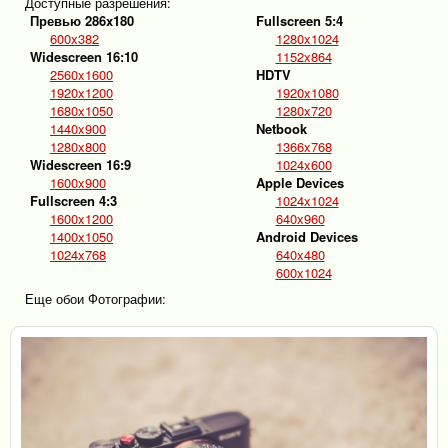
Доступные разрешения:
Превью 286x180
Fullscreen 5:4
600x382
1280x1024
Widescreen 16:10
1152x864
2560x1600
HDTV
1920x1200
1920x1080
1680x1050
1280x720
1440x900
Netbook
1280x800
1366x768
Widescreen 16:9
1024x600
1600x900
Apple Devices
Fullscreen 4:3
1024x1024
1600x1200
640x960
1400x1050
Android Devices
1024x768
640x480
600x1024
Еще обои Фотографии: