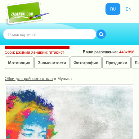
RU
EN
Ваше разрешение:
448x896
Обои: Джимми Хендрикс гитарист
Мотивация
Знаменитости
Фотографии
Праздники
Л
Обои для рабочего стола
»
Музыка