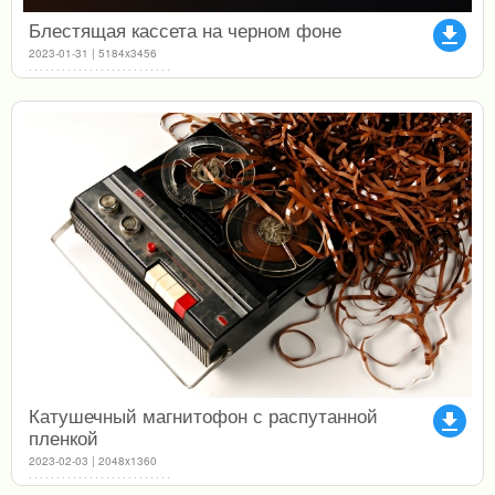
Блестящая кассета на черном фоне
file_download
2023-01-31 | 5184x3456
Катушечный магнитофон с распутанной
file_download
пленкой
2023-02-03 | 2048x1360