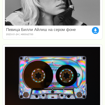
Певица Билли Айлиш на сером фоне
file_download
2023-01-24 | 4800x2700