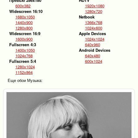
Превью 286x180
HDTV
600x382
1920x1080
Widescreen 16:10
1280x720
1680x1050
Netbook
1440x900
1366x768
1280x800
1024x600
Widescreen 16:9
Apple Devices
1600x900
1024x1024
Fullscreen 4:3
640x960
1400x1050
Android Devices
1024x768
640x480
Fullscreen 5:4
600x1024
1280x1024
1152x864
Еще обои Музыка: