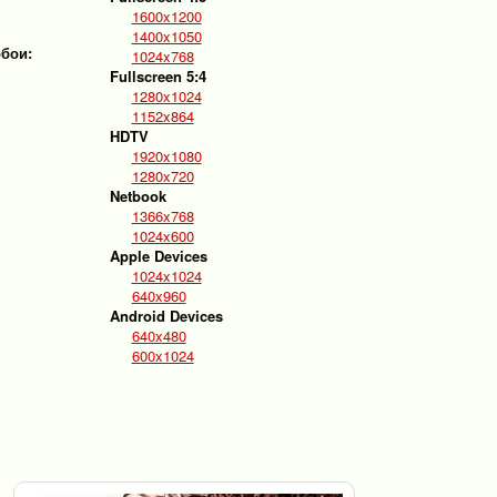
1600x1200
1400x1050
обои:
1024x768
Fullscreen 5:4
1280x1024
1152x864
HDTV
1920x1080
1280x720
Netbook
1366x768
1024x600
Apple Devices
1024x1024
640x960
Android Devices
640x480
600x1024