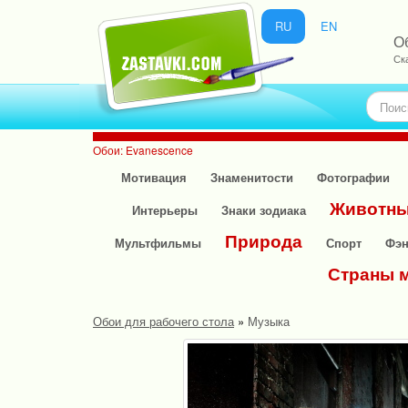
RU
EN
О
Ск
Обои: Evanescence
Мотивация
Знаменитости
Фотографии
Животн
Интерьеры
Знаки зодиака
Природа
Мультфильмы
Спорт
Фэн
Страны 
Обои для рабочего стола
»
Музыка