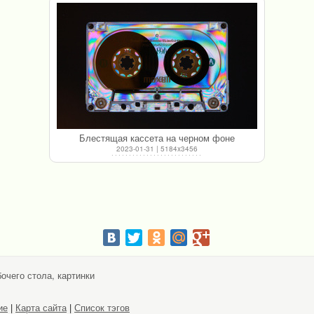
Блестящая кассета на черном фоне
2023-01-31 | 5184x3456
очего стола, картинки
ие
|
Карта сайта
|
Список тэгов