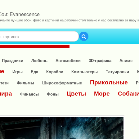
бои: Evanescence
ачайте лучшие обои, фото и картинки на рабочий стол только у нас бесплатно за пару к
Праздники
Любовь
Автомобили
3D-графика
Аниме
ые
Игры
Еда
Корабли
Компьютеры
Татуировки
Прикольные
тези
Фильмы
Широкоформатные
Р
мира
Цветы
Море
Собак
Финансы
Фоны