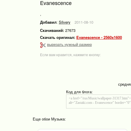
Evanescence
,
Добавил
:
Silvery
2011-08-10
Скачиваний:
27673
Скачать оригинал:
Evanescence - 2560x1600
вырезать нужный размер
Если вам нравится, нажмите кнопку:
средня
Код для блога:
Еще обои Музыка: