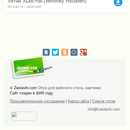
Уитни Хьюстон (Whitney Housten)
file_download
2012-02-14 | 1920x1200
© Zastavki.com
Обои для рабочего стола, картинки
Сайт создан в 2005 году
Пользовательское соглашение
|
Карта сайта
|
Список тэгов
info@zastavki.com