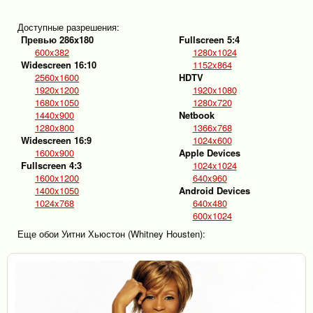
Доступные разрешения:
Превью 286x180
Fullscreen 5:4
600x382
1280x1024
Widescreen 16:10
1152x864
2560x1600
HDTV
1920x1200
1920x1080
1680x1050
1280x720
1440x900
Netbook
1280x800
1366x768
Widescreen 16:9
1024x600
1600x900
Apple Devices
Fullscreen 4:3
1024x1024
1600x1200
640x960
1400x1050
Android Devices
1024x768
640x480
600x1024
Еще обои Уитни Хьюстон (Whitney Housten):