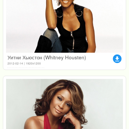
Уитни Хьюстон (Whitney Housten)
file_download
2012-02-14 | 1920x1200