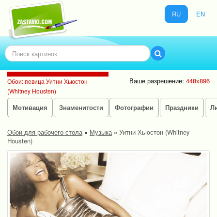
RU
EN
Ваше разрешение:
448x896
Обои: певица Уитни Хьюстон
(Whitney Housten)
Мотивация
Знаменитости
Фотографии
Праздники
Л
Обои для рабочего стола
»
Музыка
»
Уитни Хьюстон (Whitney
Housten)