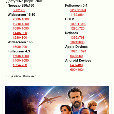
Доступные разрешения:
Превью 286x180
Fullscreen 5:4
600x382
1280x1024
Widescreen 16:10
1152x864
2560x1600
HDTV
1920x1200
1920x1080
1680x1050
1280x720
1440x900
Netbook
1280x800
1366x768
Widescreen 16:9
1024x600
1600x900
Apple Devices
Fullscreen 4:3
1024x1024
1600x1200
640x960
1400x1050
Android Devices
1024x768
640x480
600x1024
Еще обои Фильмы: