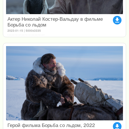
Актер Николай Костер-Вальдау в фильме
file_download
Борьба со льдом
2023-01-15 | 5000x3335
Герой фильма Борьба со льдом, 2022
file_download