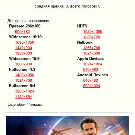
средняя оценка:
0
, всего голосов:
0
Доступные разрешения:
Превью 286x180
HDTV
600x382
1920x1080
Widescreen 16:10
1280x720
1680x1050
Netbook
1440x900
1366x768
1280x800
1024x600
Widescreen 16:9
Apple Devices
1600x900
1024x1024
Fullscreen 4:3
640x960
1400x1050
Android Devices
1024x768
640x480
Fullscreen 5:4
600x1024
1280x1024
1152x864
Еще обои Фильмы: