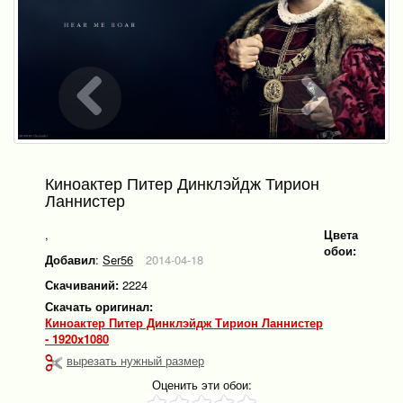
Киноактер Питер Динклэйдж Тирион
Ланнистер
,
Цвета
обои:
Добавил
:
Ser56
2014-04-18
Скачиваний:
2224
Скачать оригинал:
Киноактер Питер Динклэйдж Тирион Ланнистер
- 1920x1080
вырезать нужный размер
Оценить эти обои: