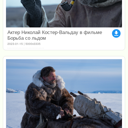
Актер Николай Костер-Вальдау в фильме
file_download
Борьба со льдом
2023-01-15 | 5000x3335