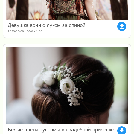
Девушка воин с луком за спиной
file_download
2023-03-08 | 3840x2160
Белые цветы эустомы в свадебной прическе
file_download