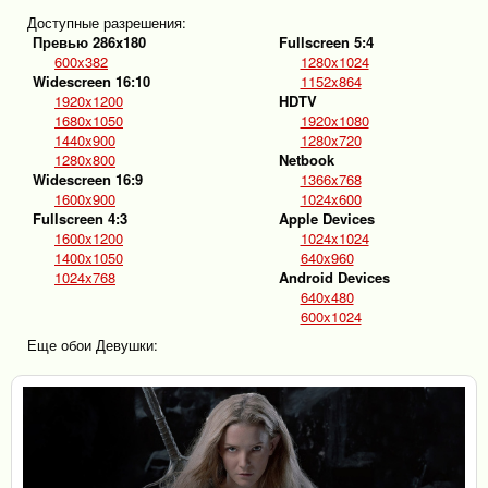
Доступные разрешения:
Превью 286x180
Fullscreen 5:4
600x382
1280x1024
Widescreen 16:10
1152x864
1920x1200
HDTV
1680x1050
1920x1080
1440x900
1280x720
1280x800
Netbook
Widescreen 16:9
1366x768
1600x900
1024x600
Fullscreen 4:3
Apple Devices
1600x1200
1024x1024
1400x1050
640x960
1024x768
Android Devices
640x480
600x1024
Еще обои Девушки: