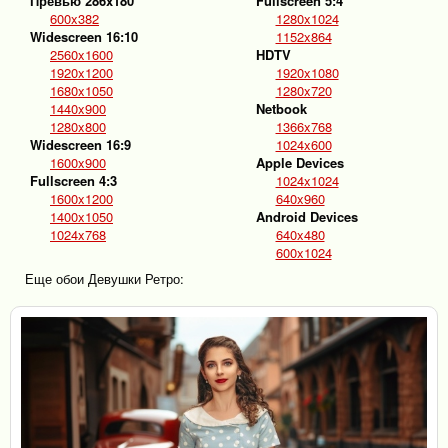
Превью 286x180
Fullscreen 5:4
600x382
1280x1024
Widescreen 16:10
1152x864
2560x1600
HDTV
1920x1200
1920x1080
1680x1050
1280x720
1440x900
Netbook
1280x800
1366x768
Widescreen 16:9
1024x600
1600x900
Apple Devices
Fullscreen 4:3
1024x1024
1600x1200
640x960
1400x1050
Android Devices
1024x768
640x480
600x1024
Еще обои Девушки Ретро: