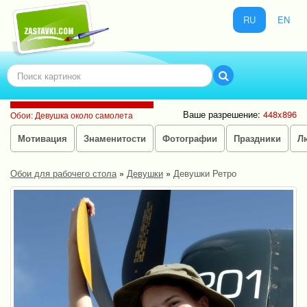
RU
EN
Ваше разрешение:
448x896
Обои: Девушка около самолета
Мотивация
Знаменитости
Фотографии
Праздники
Л
Обои для рабочего стола
»
Девушки
»
Девушки Ретро