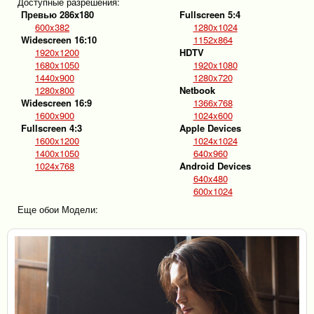
Доступные разрешения:
Превью 286x180
Fullscreen 5:4
600x382
1280x1024
Widescreen 16:10
1152x864
1920x1200
HDTV
1680x1050
1920x1080
1440x900
1280x720
1280x800
Netbook
Widescreen 16:9
1366x768
1600x900
1024x600
Fullscreen 4:3
Apple Devices
1600x1200
1024x1024
1400x1050
640x960
1024x768
Android Devices
640x480
600x1024
Еще обои Модели: