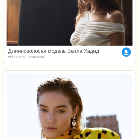
Длинноволосая модель Белла Хадид
file_download
2023-01-13 | 5120x2880