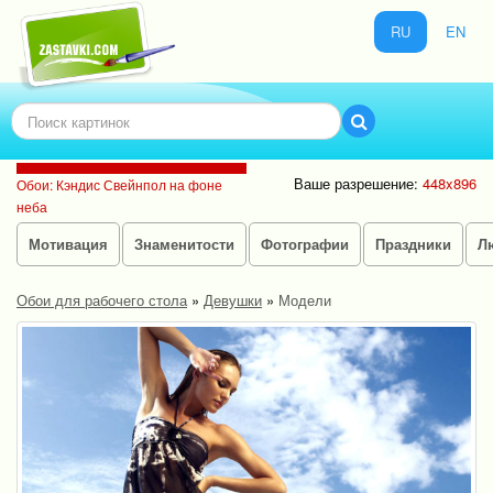
RU
EN
Ваше разрешение:
448x896
Обои: Кэндис Свейнпол на фоне
неба
Мотивация
Знаменитости
Фотографии
Праздники
Л
Обои для рабочего стола
»
Девушки
»
Модели