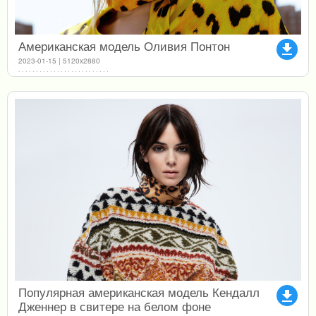
Американская модель Оливия Понтон
file_download
2023-01-15 | 5120x2880
Популярная американская модель Кендалл
file_download
Дженнер в свитере на белом фоне