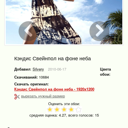
Кэндис Свейнпол на фоне неба
Добавил
:
Silvery
2010-06-17
Цвета
обои:
Скачиваний:
10684
Скачать оригинал:
Кэндис Свейнпол на фоне неба - 1920x1200
вырезать нужный размер
Оценить эти обои:
средняя оценка:
4.27
, всего голосов:
15