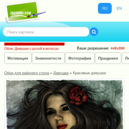
RU
EN
Ваше разрешение:
448x896
Обои: Девушка с розой в волосах
Мотивация
Знаменитости
Фотографии
Праздники
Л
Обои для рабочего стола
»
Девушки
»
Красивые девушки