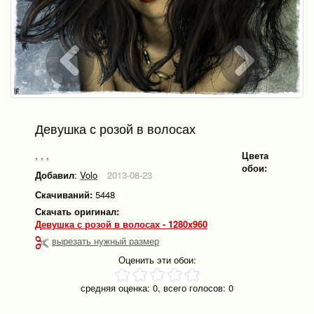
Девушка с розой в волосах
,
,
,
Цвета
обои:
Добавил
:
Volo
2013-08-23
Скачиваний:
5448
Скачать оригинал:
Девушка с розой в волосах - 1280x960
вырезать нужный размер
Оценить эти обои:
средняя оценка:
0
, всего голосов:
0