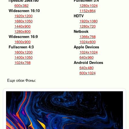
Превью 286x180
Fullscreen 5:4
600x382
1280x1024
Widescreen 16:10
1152x864
1920x1200
HDTV
1680x1050
1920x1080
1440x900
1280x720
1280x800
Netbook
Widescreen 16:9
1366x768
1600x900
1024x600
Fullscreen 4:3
Apple Devices
1600x1200
1024x1024
1400x1050
640x960
1024x768
Android Devices
640x480
600x1024
Еще обои Фоны: