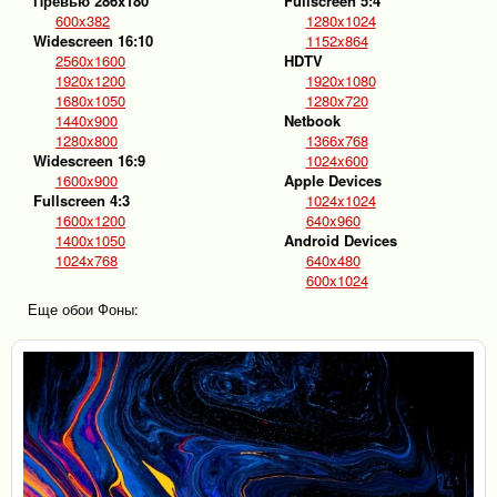
Превью 286x180
Fullscreen 5:4
600x382
1280x1024
Widescreen 16:10
1152x864
2560x1600
HDTV
1920x1200
1920x1080
1680x1050
1280x720
1440x900
Netbook
1280x800
1366x768
Widescreen 16:9
1024x600
1600x900
Apple Devices
Fullscreen 4:3
1024x1024
1600x1200
640x960
1400x1050
Android Devices
1024x768
640x480
600x1024
Еще обои Фоны: