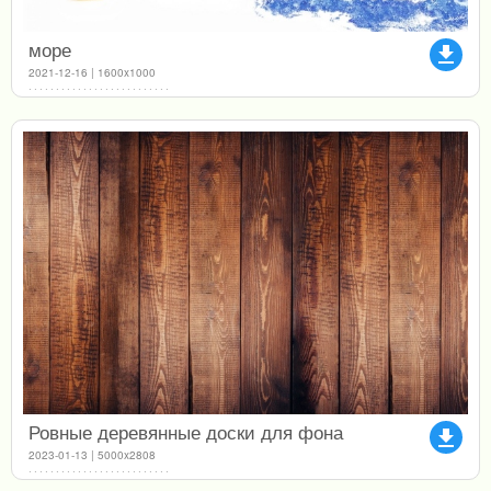
море
file_download
2021-12-16 | 1600x1000
Ровные деревянные доски для фона
file_download
2023-01-13 | 5000x2808