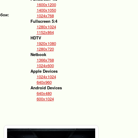
1600x1200
1400x1050
обои:
1024x768
Fullscreen 5:4
1280x1024
1152x864
HDTV
1920x1080
1280x720
Netbook
1366x768
1024x600
Apple Devices
1024x1024
640x960
Android Devices
640x480
600x1024