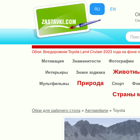
RU
EN
Об
Ск
Обои: Внедорожник Toyota Land Cruiser 2023 года на фоне г
Мотивация
Знаменитости
Фотографии
Животн
Интерьеры
Знаки зодиака
Природа
Мультфильмы
Спорт
Фэн
Страны 
Обои для рабочего стола
»
Автомобили
»
Toyota