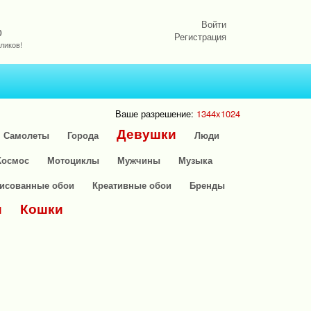
Войти
р
Регистрация
ликов!
Ваше разрешение:
1344x1024
Девушки
Самолеты
Города
Люди
Космос
Мотоциклы
Мужчины
Музыка
исованные обои
Креативные обои
Бренды
и
Кошки