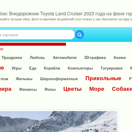
ои: Внедорожник Toyota Land Cruiser 2023 года на фоне го
ачайте лучшие обои, фото и картинки на рабочий стол только у нас бесплатно за пару к
ор
Праздники
Любовь
Автомобили
3D-графика
Аниме
ые
Игры
Еда
Корабли
Компьютеры
Татуировки
Прикольные
тези
Фильмы
Широкоформатные
Р
мира
Цветы
Море
Собак
Финансы
Фоны