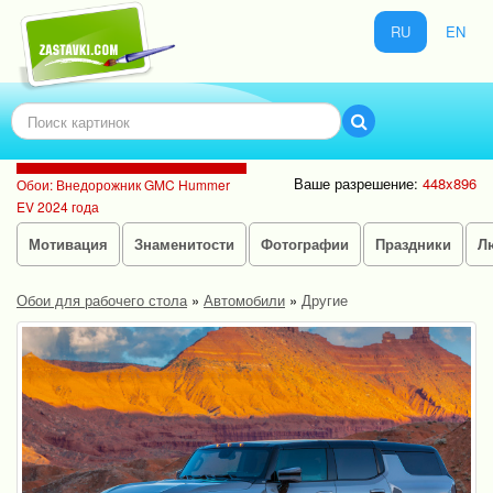
RU
EN
Ваше разрешение:
448x896
Обои: Внедорожник GMC Hummer
EV 2024 года
Мотивация
Знаменитости
Фотографии
Праздники
Л
Обои для рабочего стола
»
Автомобили
»
Другие