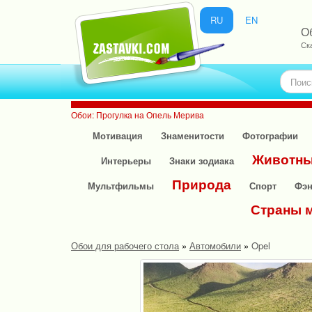
RU
EN
О
Ск
Обои: Прогулка на Опель Мерива
Мотивация
Знаменитости
Фотографии
Животн
Интерьеры
Знаки зодиака
Природа
Мультфильмы
Спорт
Фэн
Страны 
Обои для рабочего стола
»
Автомобили
»
Opel