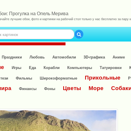
бои: Прогулка на Опель Мерива
ачайте лучшие обои, фото и картинки на рабочий стол только у нас бесплатно за пару к
Праздники
Любовь
Автомобили
3D-графика
Аниме
ые
Игры
Еда
Корабли
Компьютеры
Татуировки
Прикольные
тези
Фильмы
Широкоформатные
Р
мира
Цветы
Море
Собак
Финансы
Фоны