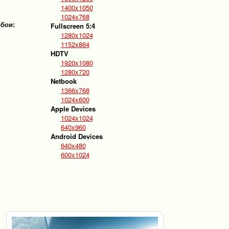
1400x1050
1024x768
обои:
Fullscreen 5:4
1280x1024
1152x864
HDTV
1920x1080
1280x720
Netbook
1366x768
1024x600
Apple Devices
1024x1024
640x960
Android Devices
640x480
600x1024