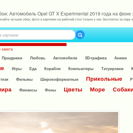
ои: Автомобиль Opel GT X Experimental 2019 года на фоне 
ачайте лучшие обои, фото и картинки на рабочий стол только у нас бесплатно за пару к
е заката
Праздники
Любовь
Автомобили
3D-графика
Аниме
ые
Игры
Еда
Корабли
Компьютеры
Татуировки
Прикольные
тези
Фильмы
Широкоформатные
Р
мира
Цветы
Море
Собак
Финансы
Фоны