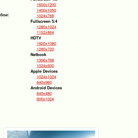
1600x1200
1400x1050
обои:
1024x768
Fullscreen 5:4
1280x1024
1152x864
HDTV
1920x1080
1280x720
Netbook
1366x768
1024x600
Apple Devices
1024x1024
640x960
Android Devices
640x480
600x1024