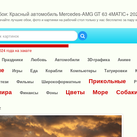
бои: Красный автомобиль Mercedes-AMG GT 63 4MATIC+ 2024
ачайте лучшие обои, фото и картинки на рабочий стол только у нас бесплатно за пару к
24 года на закате
Праздники
Любовь
Автомобили
3D-графика
Аниме
ые
Игры
Еда
Корабли
Компьютеры
Татуировки
Прикольные
тези
Фильмы
Широкоформатные
Р
мира
Цветы
Море
Собак
Финансы
Фоны
z