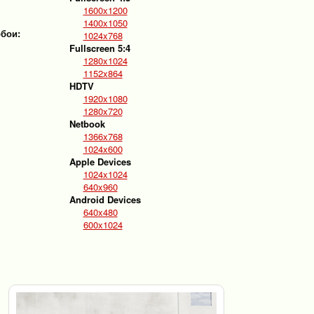
1600x1200
1400x1050
обои:
1024x768
Fullscreen 5:4
1280x1024
1152x864
HDTV
1920x1080
1280x720
Netbook
1366x768
1024x600
Apple Devices
1024x1024
640x960
Android Devices
640x480
600x1024