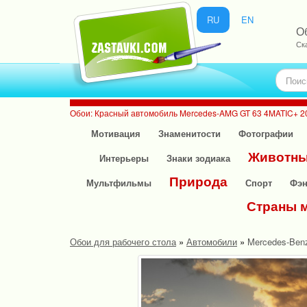
RU
EN
О
Ск
Обои: Красный автомобиль Mercedes-AMG GT 63 4MATIC+ 20
Мотивация
Знаменитости
Фотографии
Животн
Интерьеры
Знаки зодиака
Природа
Мультфильмы
Спорт
Фэн
Страны 
Обои для рабочего стола
»
Автомобили
»
Mercedes-Ben