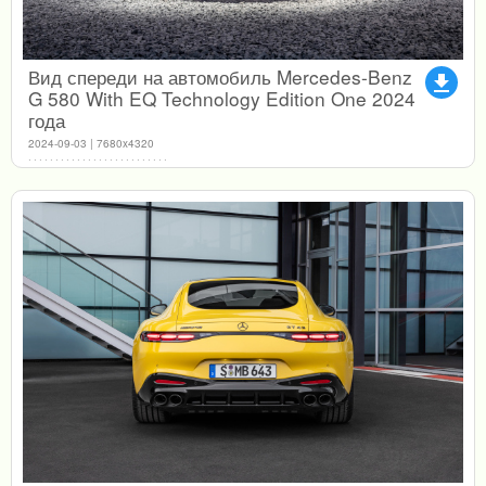
Вид спереди на автомобиль Mercedes-Benz
file_download
G 580 With EQ Technology Edition One 2024
года
2024-09-03 | 7680x4320