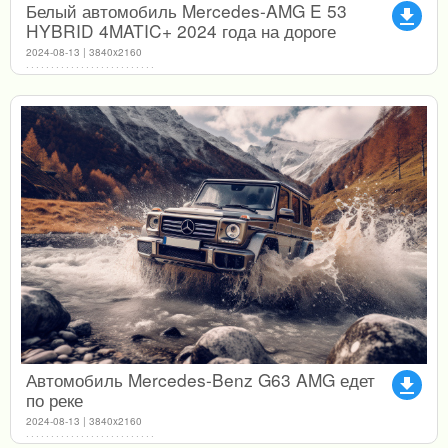
Белый автомобиль Mercedes-AMG E 53
file_download
HYBRID 4MATIC+ 2024 года на дороге
2024-08-13 | 3840x2160
Автомобиль Mercedes-Benz G63 AMG едет
file_download
по реке
2024-08-13 | 3840x2160