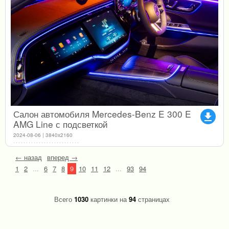
Салон автомобиля Mercedes-Benz E 300 E
file_download
AMG Line с подсветкой
2024-08-06 | 3840x2160
← назад
вперед →
1
2
...
6
7
8
9
10
11
12
...
93
94
Всего
1030
картинки на
94
страницах