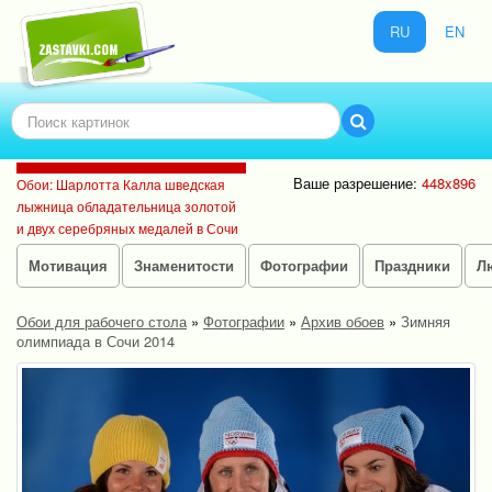
RU
EN
Ваше разрешение:
448x896
Обои: Шарлотта Калла шведская
лыжница обладательница золотой
и двух серебряных медалей в Сочи
Мотивация
Знаменитости
Фотографии
Праздники
Л
Обои для рабочего стола
»
Фотографии
»
Архив обоев
»
Зимняя
олимпиада в Сочи 2014