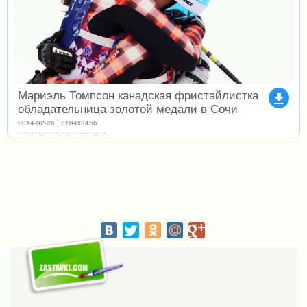
Мариэль Томпсон канадская фристайлистка
file_download
обладательница золотой медали в Сочи
2014-02-26 | 5184x3456