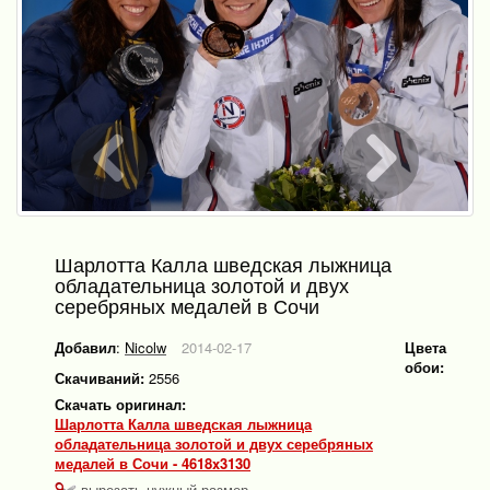
Шарлотта Калла шведская лыжница
обладательница золотой и двух
серебряных медалей в Сочи
Добавил
:
Nicolw
2014-02-17
Цвета
обои:
Скачиваний:
2556
Скачать оригинал:
Шарлотта Калла шведская лыжница
обладательница золотой и двух серебряных
медалей в Сочи - 4618x3130
вырезать нужный размер