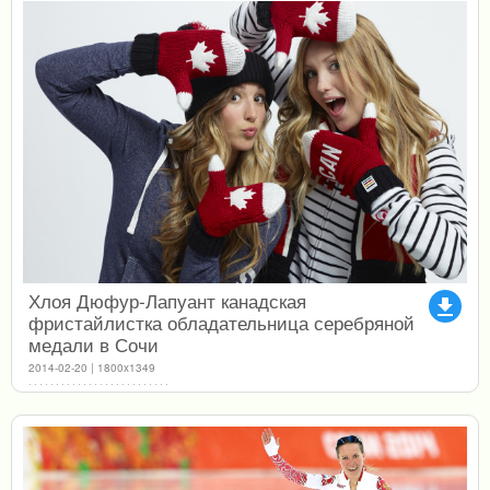
Хлоя Дюфур-Лапуант канадская
file_download
фристайлистка обладательница серебряной
медали в Сочи
2014-02-20 | 1800x1349