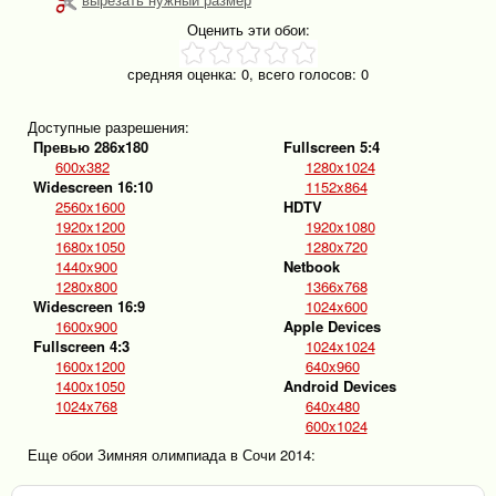
Оценить эти обои:
средняя оценка:
0
, всего голосов:
0
Доступные разрешения:
Превью 286x180
Fullscreen 5:4
600x382
1280x1024
Widescreen 16:10
1152x864
2560x1600
HDTV
1920x1200
1920x1080
1680x1050
1280x720
1440x900
Netbook
1280x800
1366x768
Widescreen 16:9
1024x600
1600x900
Apple Devices
Fullscreen 4:3
1024x1024
1600x1200
640x960
1400x1050
Android Devices
1024x768
640x480
600x1024
Еще обои Зимняя олимпиада в Сочи 2014: