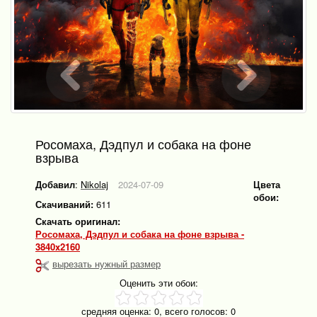
Росомаха, Дэдпул и собака на фоне
взрыва
Добавил
:
Nikolaj
2024-07-09
Цвета
обои:
Скачиваний:
611
Скачать оригинал:
Росомаха, Дэдпул и собака на фоне взрыва -
3840x2160
вырезать нужный размер
Оценить эти обои:
средняя оценка:
0
, всего голосов:
0