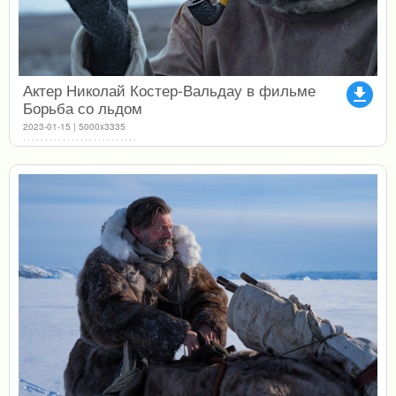
Актер Николай Костер-Вальдау в фильме
file_download
Борьба со льдом
2023-01-15 | 5000x3335