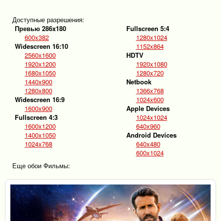
Доступные разрешения:
Превью 286x180
Fullscreen 5:4
600x382
1280x1024
Widescreen 16:10
1152x864
2560x1600
HDTV
1920x1200
1920x1080
1680x1050
1280x720
1440x900
Netbook
1280x800
1366x768
Widescreen 16:9
1024x600
1600x900
Apple Devices
Fullscreen 4:3
1024x1024
1600x1200
640x960
1400x1050
Android Devices
1024x768
640x480
600x1024
Еще обои Фильмы: