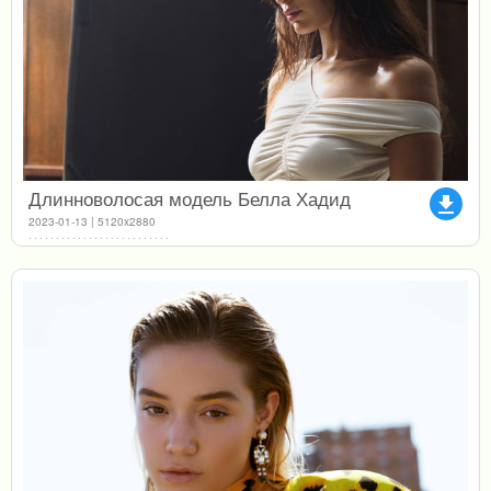
Длинноволосая модель Белла Хадид
file_download
2023-01-13 | 5120x2880