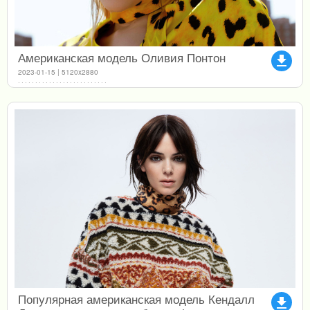
Американская модель Оливия Понтон
file_download
2023-01-15 | 5120x2880
Популярная американская модель Кендалл
file_download