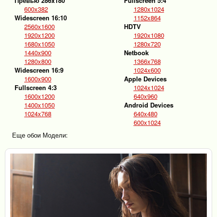
Превью 286x180
Fullscreen 5:4
600x382
1280x1024
Widescreen 16:10
1152x864
2560x1600
HDTV
1920x1200
1920x1080
1680x1050
1280x720
1440x900
Netbook
1280x800
1366x768
Widescreen 16:9
1024x600
1600x900
Apple Devices
Fullscreen 4:3
1024x1024
1600x1200
640x960
1400x1050
Android Devices
1024x768
640x480
600x1024
Еще обои Модели: