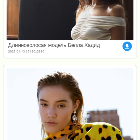
Длинноволосая модель Белла Хадид
file_download
2023-01-13 | 5120x2880