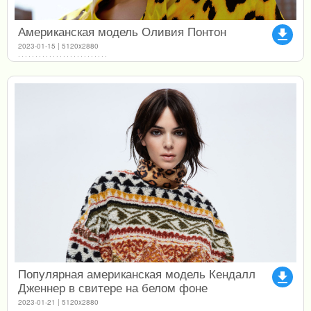
Американская модель Оливия Понтон
file_download
2023-01-15 | 5120x2880
Популярная американская модель Кендалл
file_download
Дженнер в свитере на белом фоне
2023-01-21 | 5120x2880