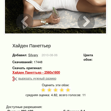
Xайден Панеттьер
Добавил
:
Silvery
2010-08-06
Цвета
обои:
Скачиваний:
17448
Скачать оригинал:
Xайден Панеттьер - 2560x1600
вырезать нужный размер
Оценить эти обои:
средняя оценка:
4.82
, всего голосов:
11
Доступные разрешения: