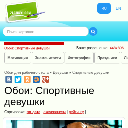
RU
EN
Ваше разрешение:
448x896
Обои: Спортивные девушки
Мотивация
Знаменитости
Фотографии
Праздники
Л
Обои для рабочего стола
»
Девушки
»
Спортивные девушки
Обои: Спортивные
девушки
Сортировка:
по дате
|
скачиваниям
|
рейтингу
|