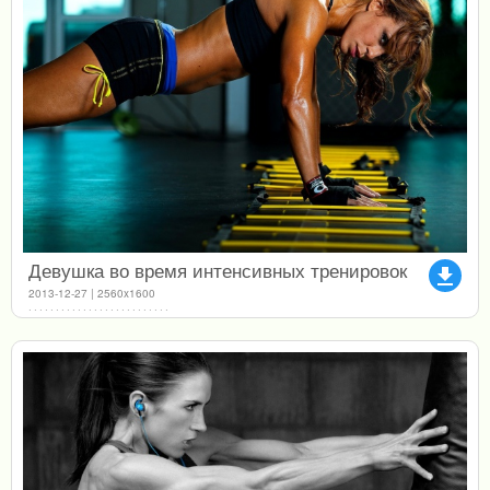
Девушка во время интенсивных тренировок
file_download
2013-12-27 | 2560x1600