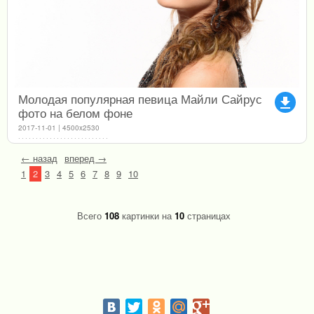
Молодая популярная певица Майли Сайрус
file_download
фото на белом фоне
2017-11-01 | 4500x2530
← назад
вперед →
1
2
3
4
5
6
7
8
9
10
Всего
108
картинки на
10
страницах