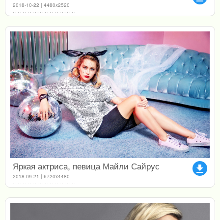
2018-10-22 | 4480x2520
Яркая актриса, певица Майли Сайрус
file_download
2018-09-21 | 6720x4480