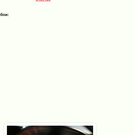
обои: