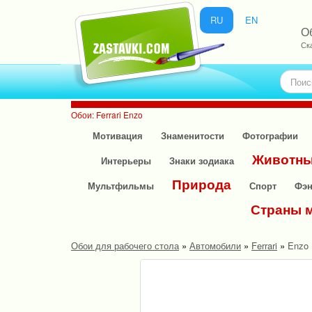
RU
EN
Об
Ск
Обои: Ferrari Enzo
Мотивация
Знаменитости
Фотографии
Животн
Интерьеры
Знаки зодиака
Природа
Мультфильмы
Спорт
Фэн
Страны 
Обои для рабочего стола
»
Автомобили
»
Ferrari
»
Enzo