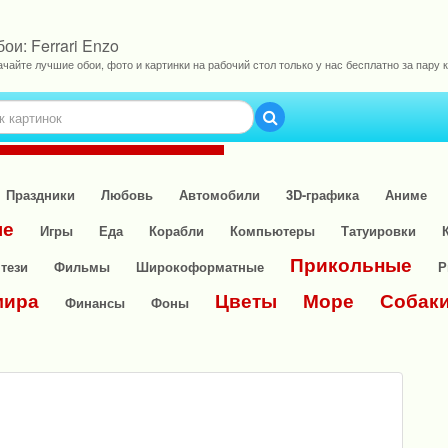
ои: Ferrari Enzo
ачайте лучшие обои, фото и картинки на рабочий стол только у нас бесплатно за пару к
Праздники
Любовь
Автомобили
3D-графика
Аниме
ые
Игры
Еда
Корабли
Компьютеры
Татуировки
Прикольные
тези
Фильмы
Широкоформатные
Р
мира
Цветы
Море
Собак
Финансы
Фоны