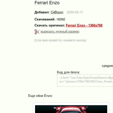
Ferrari Enzo
Добавил
:
C4Boom
2005-05-17
Скачиваний:
18392
Скачать оригинал:
Ferrari Enzo - 1366x768
вырезать нужный размер
Если вам нравится, нажмите кнопку:
средня
Код для блога:
Еще обои Enzo: