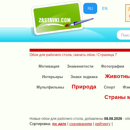
RU
EN
Обои для рабочего стола, скачать обои / Страница 7
Мотивация
Знаменитости
Фотографии
Животн
Интерьеры
Знаки зодиака
Природа
Мультфильмы
Спорт
Фэн
Страны 
Новые обои для рабочего стола, добавлены
08.08.2026
- об
Сортировка:
по дате
|
скачиваниям
|
рейтингу
|