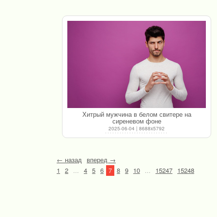
Хитрый мужчина в белом свитере на
сиреневом фоне
2025-06-04 | 8688x5792
← назад
вперед →
1
2
...
4
5
6
7
8
9
10
...
15247
15248