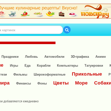
Праздники
Любовь
Автомобили
3D-графика
Аниме
ые
Игры
Еда
Корабли
Компьютеры
Татуировки
Прикольные
тези
Фильмы
Широкоформатные
Р
мира
Цветы
Море
Собак
Финансы
Фоны
ои добавляются ежедневно