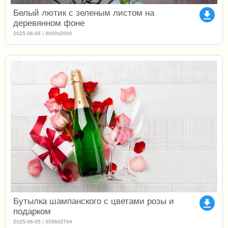
Белый лютик с зеленым листом на
file_download
деревянном фоне
2025-06-05 | 3000x2000
Бутылка шампанского с цветами розы и
file_download
подарком
2025-06-05 | 5556x3704