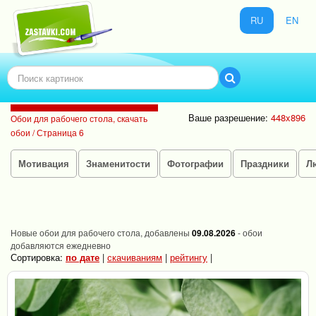
RU
EN
Ваше разрешение:
448x896
Обои для рабочего стола, скачать
обои / Страница 6
Мотивация
Знаменитости
Фотографии
Праздники
Л
Новые обои для рабочего стола, добавлены
09.08.2026
- обои
добавляются ежедневно
Сортировка:
по дате
|
скачиваниям
|
рейтингу
|