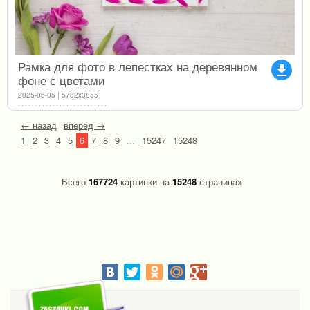
Рамка для фото в лепестках на деревянном
file_download
фоне с цветами
2025-06-05 | 5782x3855
← назад
вперед →
1
2
3
4
5
6
7
8
9
...
15247
15248
Всего
167724
картинки на
15248
страницах