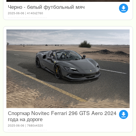
Черно - белый футбольный мяч
file_download
2025-06-06 | 4140x2760
Спорткар Novitec Ferrari 296 GTS Aero 2024
file_download
года на дороге
2025-06-06 | 7680x4320