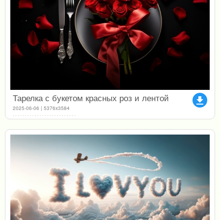
Тарелка с букетом красных роз и лентой
file_download
2025-06-06 | 5376x3584