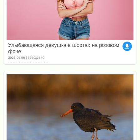
Улыбающаяся девушка в шортах на розовом
file_download
фоне
2025-06-06 | 5760x3840