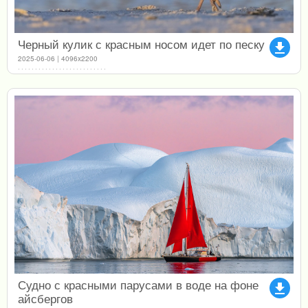
Черный кулик с красным носом идет по песку
file_download
2025-06-06 | 4096x2200
Судно с красными парусами в воде на фоне
file_download
айсбергов