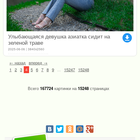
Улыбающаяся девушка азиатка сидит на
file_download
зеленой траве
2025-06-06 | 3840x2560
← назад
вперед →
1
2
3
4
5
6
7
8
9
...
15247
15248
Всего
167724
картинки на
15248
страницах