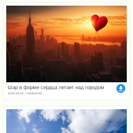
Шар в форме сердца летает над городом
file_download
2025-06-06 | 4368x2448